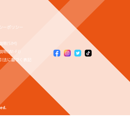
シーポリシー
明(SIM)
明(WI-FI)
引法に基づく表記
ed.